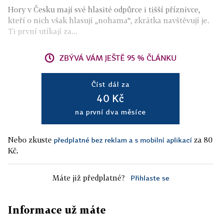
Hory v Česku mají své hlasité odpůrce i tišší příznivce,
kteří o nich však hlasují „nohama“, zkrátka navštěvují je.
Ti první utíkají za...
ZBÝVÁ VÁM JEŠTĚ 95 % ČLÁNKU
Číst dál za
40 Kč
na první dva měsíce
Nebo zkuste
za 80
předplatné bez reklam a s mobilní aplikací
Kč.
Máte již předplatné?
Přihlaste se
Informace už máte