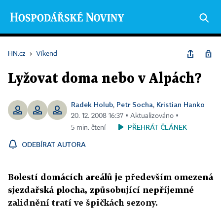
HN.cz
›
Víkend
Lyžovat doma nebo v Alpách?
Radek Holub
Petr Socha
Kristian Hanko
,
,
20. 12. 2008 16:37 ▪ Aktualizováno ▪
PŘEHRÁT ČLÁNEK
5 min. čtení
ODEBÍRAT AUTORA
Bolestí domácích areálů je především omezená
sjezdařská plocha, způsobující nepříjemné
zalidnění tratí ve špičkách sezony.