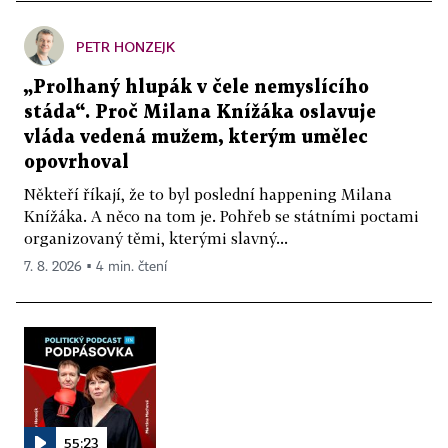
PETR HONZEJK
„Prolhaný hlupák v čele nemyslícího
stáda“. Proč Milana Knížáka oslavuje
vláda vedená mužem, kterým umělec
opovrhoval
Někteří říkají, že to byl poslední happening Milana
Knížáka. A něco na tom je. Pohřeb se státními poctami
organizovaný těmi, kterými slavný...
7. 8. 2026 ▪ 4 min. čtení
55:23