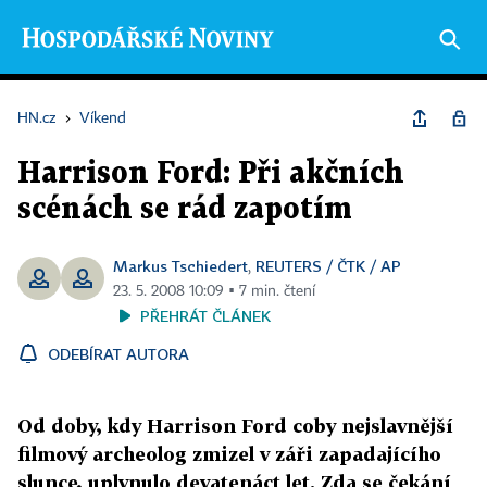
HN.cz
›
Víkend
Harrison Ford: Při akčních
scénách se rád zapotím
Markus Tschiedert
REUTERS / ČTK / AP
,
23. 5. 2008 10:09 ▪ 7 min. čtení
PŘEHRÁT ČLÁNEK
ODEBÍRAT AUTORA
Od doby, kdy Harrison Ford coby nejslavnější
filmový archeolog zmizel v záři zapadajícího
slunce, uplynulo devatenáct let. Zda se čekání