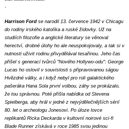
-
Harrison Ford
se narodil 13. července 1942 v Chicagu
do rodiny irského katolíka a ruské židovky. Už na
studiích filozofie a anglické literatury se věnoval
herectví, drobné úlohy ho ale neuspokojovaly, a tak si v
nutnosti uživit rodinu přivydělával tesařinou. Jeho čas
přišel s generací tvůrců "Nového Hollywo-odu": George
Lucas ho oslovil v souvislosti s připravovanou ságou
Hvězdné války, a i když nebyl pro roli galaktického
pašeráka Hana Sola první volbou, záhy se prokázalo,
že tou správnou. Poté přišla nabídka od Stevena
Spielberga, aby hrál v jedné z nejvýdělečnějších sérií
80. let o archeologu Jonesovi. Po úloze lovce
replikantů Ricka Deckarda v kultovní noirové sci-fi
Blade Runner získává v roce 1985 svou jedinou