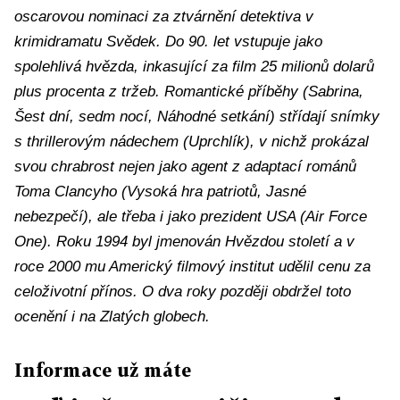
oscarovou nominaci za ztvárnění detektiva v
krimidramatu Svědek. Do 90. let vstupuje jako
spolehlivá hvězda, inkasující za film 25 milionů dolarů
plus procenta z tržeb. Romantické příběhy (Sabrina,
Šest dní, sedm nocí, Náhodné setkání) střídají snímky
s thrillerovým nádechem (Uprchlík), v nichž prokázal
svou chrabrost nejen jako agent z adaptací románů
Toma Clancyho (Vysoká hra patriotů, Jasné
nebezpečí), ale třeba i jako prezident USA (Air Force
One). Roku 1994 byl jmenován Hvězdou století a v
roce 2000 mu Americký filmový institut udělil cenu za
celoživotní přínos. O dva roky později obdržel toto
ocenění i na Zlatých globech.
Informace už máte