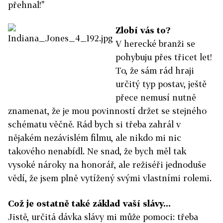
přehnal!"
Zlobí vás to?
V herecké branži se
pohybuju přes třicet let!
To, že sám rád hraji
určitý typ postav, ještě
přece nemusí nutně
znamenat, že je mou povinností držet se stejného
schématu věčně. Rád bych si třeba zahrál v
nějakém nezávislém filmu, ale nikdo mi nic
takového nenabídl. Ne snad, že bych měl tak
vysoké nároky na honorář, ale režiséři jednoduše
vědí, že jsem plně vytížený svými vlastními rolemi.
Což je ostatně také základ vaší slávy...
Jistě, určitá dávka slávy mi může pomoci: třeba