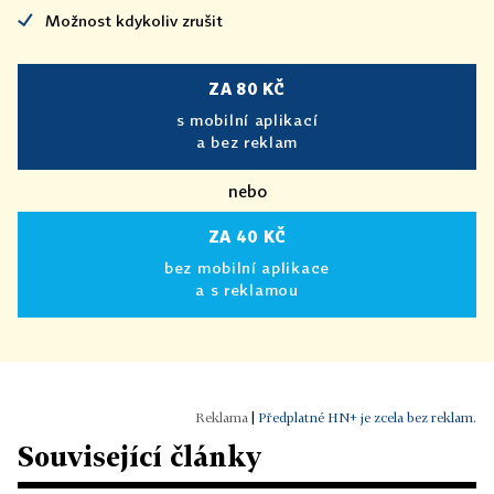
Možnost kdykoliv zrušit
ZA 80 KČ
s mobilní aplikací
a bez reklam
nebo
ZA 40 KČ
bez mobilní aplikace
a s reklamou
|
Předplatné HN+ je zcela bez reklam.
Související články