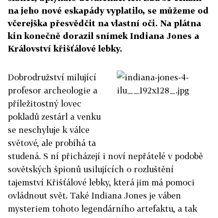
na jeho nové eskapády vyplatilo, se můžeme od
včerejška přesvědčit na vlastní oči. Na plátna
kin konečně dorazil snímek Indiana Jones a
Království křišťálové lebky.
Dobrodružství milující
profesor archeologie a
příležitostný lovec
pokladů zestárl a venku
se neschyluje k válce
světové, ale probíhá ta
studená. S ní přicházejí i noví nepřátelé v podobě
sovětských špionů usilujících o rozluštění
tajemství Křišťálové lebky, která jim má pomoci
ovládnout svět. Také Indiana Jones je váben
mysteriem tohoto legendárního artefaktu, a tak