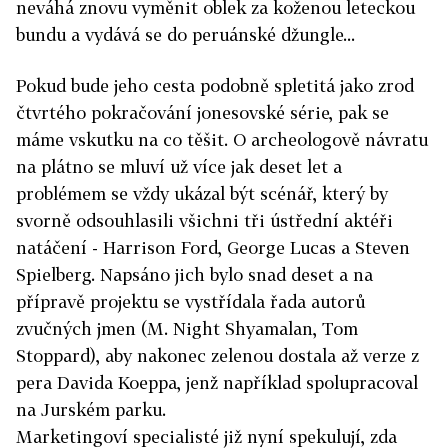
neváhá znovu vyměnit oblek za koženou leteckou
bundu a vydává se do peruánské džungle...
Pokud bude jeho cesta podobně spletitá jako zrod
čtvrtého pokračování jonesovské série, pak se
máme vskutku na co těšit. O archeologově návratu
na plátno se mluví už více jak deset let a
problémem se vždy ukázal být scénář, který by
svorně odsouhlasili všichni tři ústřední aktéři
natáčení - Harrison Ford, George Lucas a Steven
Spielberg. Napsáno jich bylo snad deset a na
přípravě projektu se vystřídala řada autorů
zvučných jmen (M. Night Shyamalan, Tom
Stoppard), aby nakonec zelenou dostala až verze z
pera Davida Koeppa, jenž například spolupracoval
na Jurském parku.
Marketingoví specialisté již nyní spekulují, zda