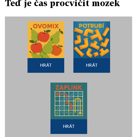
Teď je čas procvičit mozek
HRÁT
HRÁT
HRÁT