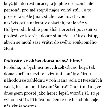
když jdu do restaurace, ta je plně obsazená, ale
personál pro mě stejně najde volný stůl. Je to
prostě tak. Ale jinak si chci zachovat svou
nezávislost a nelétat v oblacích, tahle věc v
Hollywoodu hodně pomáhá. Herectví považuji za
profesi, ve které je dobré si udržet určitý odstup,
abych se mohl zase vrátit do svého soukromého
života.
Podíváte se občas doma na své filmy?
Proboha, to bych asi nevydržel! Občas, když tak
doma surfuju mezi televizními kanály a čirou
náhodou se zahlédnu v roli Hana Sola z Hvězdných
válek, bleskne mi hlavou: "Šmíra!" Chci tím říct, že
dnes jsem prostě jako herec lepší, vyzrálejší. To je
výhoda stáří. Přináší poučení z chyb a obohacuje
nás zkušenostmi.