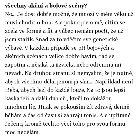
všechny akční a bojové scény?
No... Je dost dobře možné, že mnozí v mém věku už
musí chodit o holi. Ale pokud jde o mě, cítím se
zcela ve formě a fit a vůbec nemám pocit, že už
jsem stařík. Snad za to vděčím své genetické
výbavě. V každém případě se při bojových a
akčních scénách velice dobře bavím, rád se
zapotím a nějaká ta jizvička nebo odřenina mi
nevadí. Na druhou stranu si nemyslím, že je nutné,
abych všechno dělal jenom já sám... Například není
třeba, abych lezl do každé louže. Na to jsou lepší
kaskadéři a další dubleři, kteří to dokážou
mnohem líp. Jinak se pokouším žít zdravě, denně
běhám a čas od času si zahraju tenis. Ale upřímně
řečeno, kromě těchto věcí toho pro svou formu
moc nedělám.