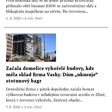
Před několika dny se do jedné pražské křižovatky
přihnalo obří luxusní BMW se začerněnými skly a
blikajícím majáčkem na střeše. Na červenou...
4. 8. 2026 ▪ 6 min. čtení
Začala demolice vyhořelé budovy, kde
měla sklad firma Vasky. Dům „ukusuje“
stotunový bagr
Demoliční firma v pátek dopoledne začala bourat
výškovou budovu v někdejším továrním areálu ve Zlíně,
která v červenci vyhořela. Zničený objekt...
7. 8. 2026 ▪ 3 min. čtení