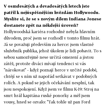
V osmdesátých a devadesátých letech jste
patřil k nejúspěšnějším hvězdám Hollywoodu.
Myslíte si, že se s novým dílem Indiana Jonese
dostanete zpět na někdejší úroveň?
Hollywoodská kariéra rozhodně nebyla hlavním
důvodem, proč jsem se rozhodl v tomto filmu hrát.
Já se považuji především za herce: jsem vlastně
služebník publika, jehož úkolem je lidi pobavit. To s
sebou samozřejmě nese určitá omezení a jistou
zátěž, protože diváci mívají tendenci si vás
"nárokovat" - když poznají herce v určité podobě,
chtějí se s ním už napořád setkávat v podobných
rolích. A pokud se jejich očekávání nesplní, tak
jsou nespokojení. Když jsem ve filmu K-19: Stroj na
smrt hrál kapitána ruské ponorky a měl jsem
vousy, hned se ozvalo: "Tak tohle už pan Ford