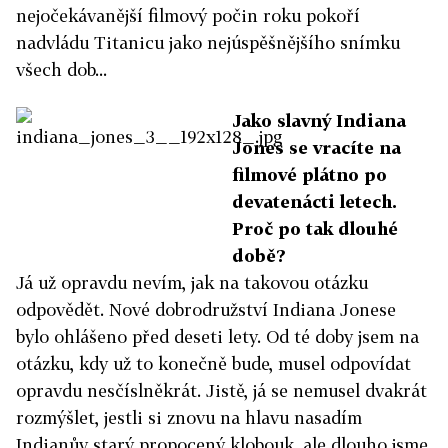
nejočekávanější filmový počin roku pokoří
nadvládu Titanicu jako nejúspěšnějšího snímku
všech dob...
Jako slavný Indiana
Jones se vracíte na
filmové plátno po
devatenácti letech.
Proč po tak dlouhé
době?
Já už opravdu nevím, jak na takovou otázku
odpovědět. Nové dobrodružství Indiana Jonese
bylo ohlášeno před deseti lety. Od té doby jsem na
otázku, kdy už to konečně bude, musel odpovídat
opravdu nesčíslněkrát. Jistě, já se nemusel dvakrát
rozmýšlet, jestli si znovu na hlavu nasadím
Indianův starý propocený klobouk, ale dlouho jsme