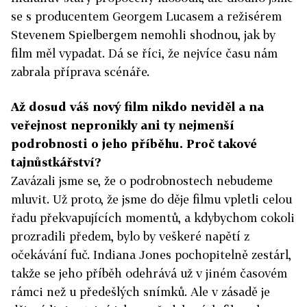
se s producentem Georgem Lucasem a režisérem
Stevenem Spielbergem nemohli shodnou, jak by
film měl vypadat. Dá se říci, že nejvíce času nám
zabrala příprava scénáře.
Až dosud váš nový film nikdo neviděl a na
veřejnost nepronikly ani ty nejmenší
podrobnosti o jeho příběhu. Proč takové
tajnůstkářství?
Zavázali jsme se, že o podrobnostech nebudeme
mluvit. Už proto, že jsme do děje filmu vpletli celou
řadu překvapujících momentů, a kdybychom cokoli
prozradili předem, bylo by veškeré napětí z
očekávání fuč. Indiana Jones pochopitelně zestárl,
takže se jeho příběh odehrává už v jiném časovém
rámci než u předešlých snímků. Ale v zásadě je