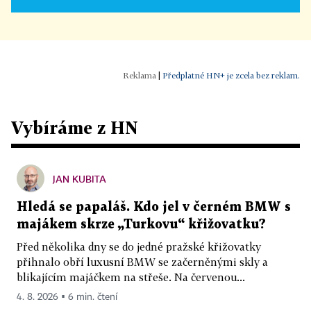
|
Předplatné HN+ je zcela bez reklam.
Vybíráme z HN
JAN KUBITA
Hledá se papaláš. Kdo jel v černém BMW s
majákem skrze „Turkovu“ křižovatku?
Před několika dny se do jedné pražské křižovatky
přihnalo obří luxusní BMW se začerněnými skly a
blikajícím majáčkem na střeše. Na červenou...
4. 8. 2026 ▪ 6 min. čtení