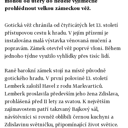
mohou od úterý do neděle výjimečně
prohlédnout velkou zámeckou věž.
Gotická věž chránila od čtyřicátých let 13. století
přístupovou cestu k hradu. V jejím přízemí je
instalována malá výstavka věnovaná mučení a
popravám. Zámek otevřel věž poprvé vloni. Během
jednoho týdne využilo vyhlídky přes tisíc lidí.
Raně barokní zámek stojí na místě původně
gotického hradu. V první polovině 13. století
Lemberk založil Havel z rodu Markvarticů.
Lemberk proslavila především jeho žena Zdislava,
prohlášená před 11 lety za svatou. K největším
zajímavostem patří takzvaný Bajkový sál,
návštěvníci si rovněž oblíbili černou kuchyni a
Zdislavinu světničku, připomínající život světice.