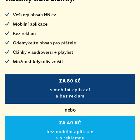
Veškerý obsah HN.cz
Mobilní aplikace
Bez reklam
Odemykejte obsah pro přátele
Články v audioverzi + playlist
Možnost kdykoliv zrušit
ZA 80 KČ
s mobilní aplikací
a bez reklam
nebo
ZA 40 KČ
bez mobilní aplikace
a s reklamou