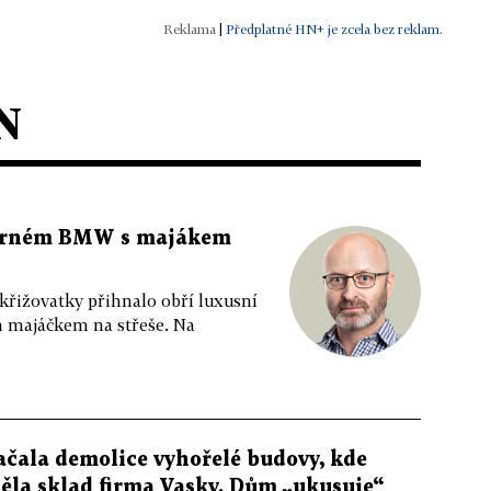
|
Předplatné HN+ je zcela bez reklam.
N
 černém BMW s majákem
 křižovatky přihnalo obří luxusní
m majáčkem na střeše. Na
ačala demolice vyhořelé budovy, kde
ěla sklad firma Vasky. Dům „ukusuje“