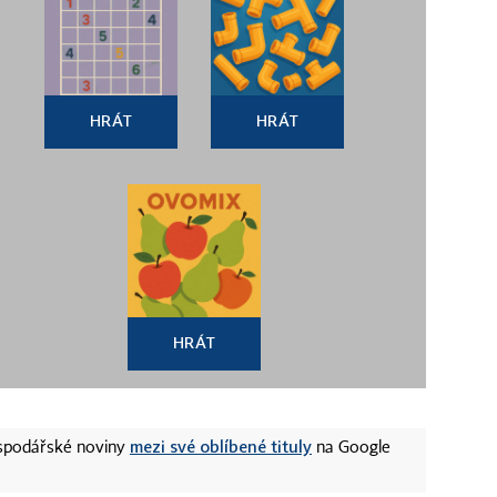
HRÁT
HRÁT
HRÁT
mezi své oblíbené tituly
ospodářské noviny
na Google