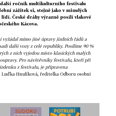
 další ročník multikulturního festivalu
ební zážitek si, stejně jako v minulých
e lidí. České dráhy výrazně posílí vlakové
dočeského Kácova.
i vyžádal mimo jiné úpravy jízdních řádů a
adí další vozy z celé republiky. Posílíme 90 %
erých z nich vyjedou místo klasických malých
upravy. Pro návštěvníky festivalu, kteří při
ízdenku z festivalu, je připravena
 Luďka Hnulíková, ředitelka Odboru osobní