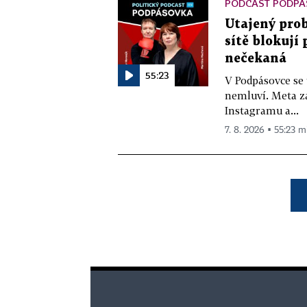
PODCAST PODPÁ
Utajený prob
sítě blokují
nečekaná
55:23
V Podpásovce se
nemluví. Meta z
Instagramu a...
7. 8. 2026 ▪ 55:23 m