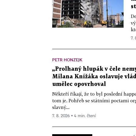
s
De
vý
kt
7.
PETR HONZEJK
„Prolhaný hlupák v čele nemy
Milana Knížáka oslavuje vlá
umělec opovrhoval
Někteří říkají, že to byl poslední ha
tom je. Pohřeb se státními poctami o
slavný...
7. 8. 2026 ▪ 4 min. čtení