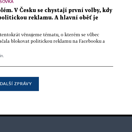
SOVKA
lém. V Česku se chystají první volby, kdy
 politickou reklamu. A hlavní oběť je
 tentokrát věnujeme tématu, o kterém se vůbec
ačala blokovat politickou reklamu na Facebooku a
in.
DALŠÍ ZPRÁVY