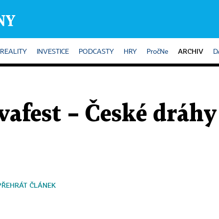
ARCHIV
REALITY
INVESTICE
PODCASTY
HRY
PročNe
D
avafest – České dráh
PŘEHRÁT ČLÁNEK