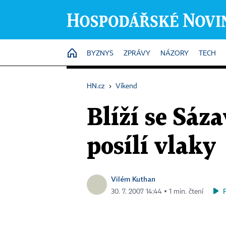
HOME
BYZNYS
ZPRÁVY
NÁZORY
TECH
HN.cz
›
Víkend
Blíží se Sáz
posílí vlaky
Vilém Kuthan
30. 7. 2007 14:44 ▪ 1 min. čtení