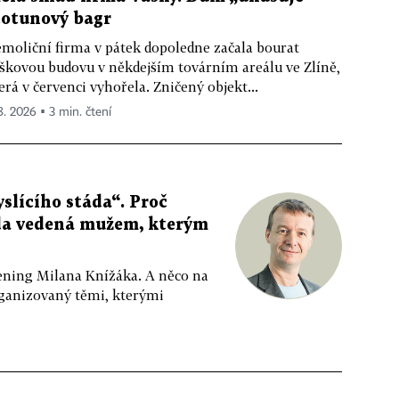
totunový bagr
moliční firma v pátek dopoledne začala bourat
škovou budovu v někdejším továrním areálu ve Zlíně,
erá v červenci vyhořela. Zničený objekt...
 8. 2026 ▪ 3 min. čtení
slícího stáda“. Proč
da vedená mužem, kterým
ppening Milana Knížáka. A něco na
rganizovaný těmi, kterými