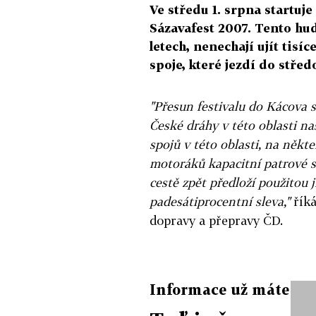
Ve středu 1. srpna startuje
Sázavafest 2007. Tento hud
letech, nenechají ujít tisíc
spoje, které jezdí do stře
"Přesun festivalu do Kácova s
České dráhy v této oblasti nas
spojů v této oblasti, na někt
motoráků kapacitní patrové so
cestě zpět předloží použitou j
padesátiprocentní sleva,"
říká
dopravy a přepravy ČD.
Informace už máte