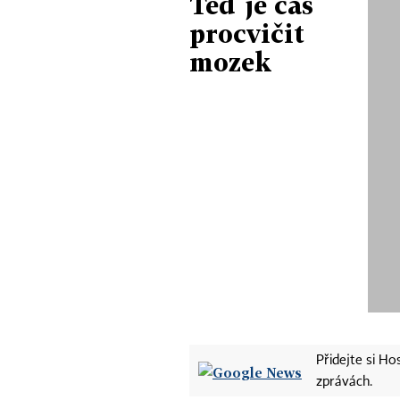
Teď je čas
procvičit
mozek
Přidejte si H
zprávách.