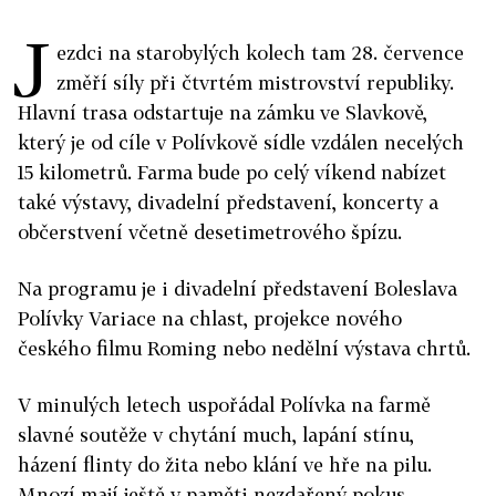
J
ezdci na starobylých kolech tam 28. července
změří síly při čtvrtém mistrovství republiky.
Hlavní trasa odstartuje na zámku ve Slavkově,
který je od cíle v Polívkově sídle vzdálen necelých
15 kilometrů. Farma bude po celý víkend nabízet
také výstavy, divadelní představení, koncerty a
občerstvení včetně desetimetrového špízu.
Na programu je i divadelní představení Boleslava
Polívky Variace na chlast, projekce nového
českého filmu Roming nebo nedělní výstava chrtů.
V minulých letech uspořádal Polívka na farmě
slavné soutěže v chytání much, lapání stínu,
házení flinty do žita nebo klání ve hře na pilu.
Mnozí mají ještě v paměti nezdařený pokus