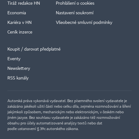
Tiráž redakce HN
Prohlášení o cookies
Economia
Nastavení soukromí
Kariéra v HN
Všeobecné smluvní podmínky
Ceník inzerce
Koupit / darovat předplatné
Eventy
Newslettery
RSS kanály
Autorská práva vykonává vydavatel. Bez písemného svolení vydavatele je
zakázáno jakékoli užití částí nebo celku díla, zejména rozmnožování a šíření
jakýmkoli způsobem, mechanickým nebo elektronickým, v českém nebo
jiném jazyce. Bez souhlasu vydavatele je zakázáno též rozmnožování
obsahu pro účely automatizované analýzy textů nebo dat
podle ustanovení § 39c autorského zákona.