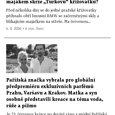
majákem skrze „Turkovu“ křižovatku?
Před několika dny se do jedné pražské křižovatky
přihnalo obří luxusní BMW se začerněnými skly a
blikajícím majáčkem na střeše. Na červenou...
4. 8. 2026 ▪ 6 min. čtení
Pařížská značka vybrala pro globální
předpremiéru exkluzivních parfémů
Prahu, Varšavu a Krakov. Matka a syn
osobně představili kreace na téma voda,
růže a pižmo
Je 23. července krátce po deváté ráno a módní Pařížská