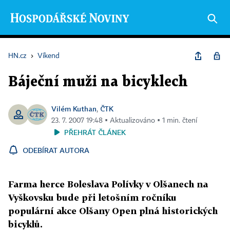
HN.cz
›
Víkend
Báječní muži na bicyklech
Vilém Kuthan
ČTK
,
23. 7. 2007 19:48 ▪ Aktualizováno ▪ 1 min. čtení
PŘEHRÁT ČLÁNEK
ODEBÍRAT AUTORA
Farma herce Boleslava Polívky v Olšanech na
Vyškovsku bude při letošním ročníku
populární akce Olšany Open plná historických
bicyklů.