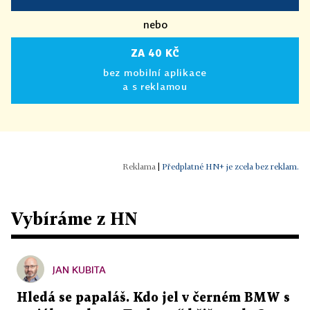
nebo
ZA 40 KČ
bez mobilní aplikace
a s reklamou
|
Předplatné HN+ je zcela bez reklam.
Vybíráme z HN
JAN KUBITA
Hledá se papaláš. Kdo jel v černém BMW s