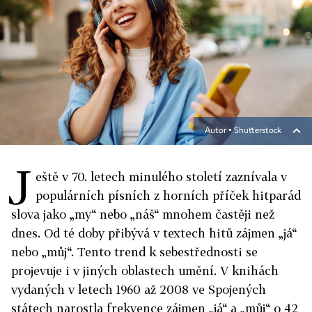
Autor ▪
Shutterstock
J
eště v 70. letech minulého století zaznívala v
populárních písních z horních příček hitparád
slova jako „my“ nebo „náš“ mnohem častěji než
dnes. Od té doby přibývá v textech hitů zájmen „já“
nebo „můj“. Tento trend k sebestřednosti se
projevuje i v jiných oblastech umění. V knihách
vydaných v letech 1960 až 2008 ve Spojených
státech narostla frekvence zájmen „já“ a „můj“ o 42