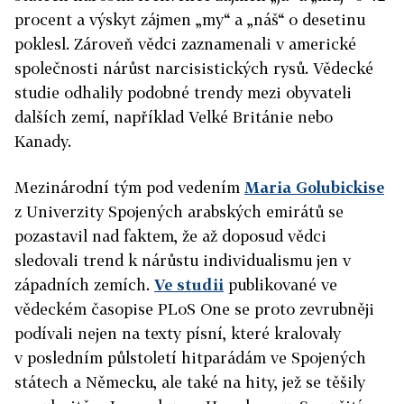
procent a výskyt zájmen „my
“
a „náš“ o desetinu
poklesl. Zároveň vědci zaznamenali v americké
společnosti nárůst narcisistických rysů. Vědecké
studie odhalily podobné trendy mezi obyvateli
dalších zemí, například Velké Británie nebo
Kanady.
Mezinárodní tým pod vedením
Maria Golubickise
z Univerzity Spojených arabských emirátů se
pozastavil nad faktem, že až doposud vědci
sledovali trend k nárůstu individualismu jen v
západních zemích.
Ve studii
publikované ve
vědeckém časopise PLoS One se proto zevrubněji
podívali nejen na texty písní, které kralovaly
v posledním půlstoletí hitparádám ve Spojených
státech a Německu, ale také na hity, jež se těšily