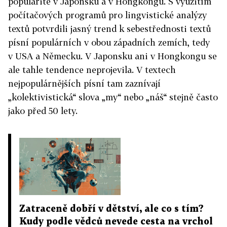
popularitě v Japonsku a v Hongkongu. S využitím
počítačových programů pro lingvistické analýzy
textů potvrdili jasný trend k sebestřednosti textů
písní populárních v obou západních zemích, tedy
v USA a Německu. V Japonsku ani v Hongkongu se
ale tahle tendence neprojevila. V textech
nejpopulárnějších písní tam zaznívají
„kolektivistická“ slova „my“ nebo „náš“ stejně často
jako před 50 lety.
Zatraceně dobří v dětství, ale co s tím?
Kudy podle vědců nevede cesta na vrchol