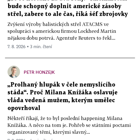
bude schopný doplnit americké zásoby
střel, zabere to ale čas, říká šéf zbrojovky
Zvýšení výroby balistických střel ATACMS ve
spolupráci s americkou firmou Lockheed Martin
nějakou dobu potrvá. Agentuře Reuters to řekl...
7. 8. 2026 ▪ 3 min. čtení
PETR HONZEJK
„Prolhaný hlupák v čele nemyslícího
stáda“. Proč Milana Knížáka oslavuje
vláda vedená mužem, kterým umělec
opovrhoval
Někteří říkají, že to byl poslední happening Milana
Knížáka. A něco na tom je. Pohřeb se státními poctami
organizovaný těmi, kterými slavný...