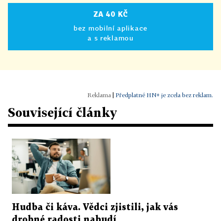
ZA 40 KČ
bez mobilní aplikace
a s reklamou
|
Předplatné HN+ je zcela bez reklam.
Související články
Hudba či káva. Vědci zjistili, jak vás
drobné radosti nabudí