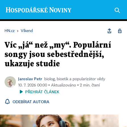
HN.cz
›
Víkend
Víc „já“ než „my“. Populární
songy jsou sebestřednější,
ukazuje studie
Jaroslav Petr
biolog, bioetik a popularizátor vědy
10. 7. 2026 00:00 ▪ Aktualizováno ▪ 2 min. čtení
PŘEHRÁT ČLÁNEK
ODEBÍRAT AUTORA