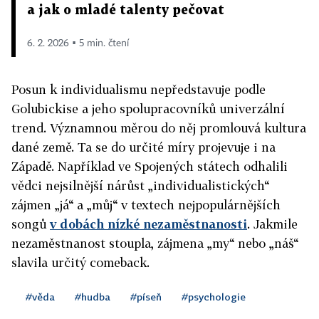
a jak o mladé talenty pečovat
6. 2. 2026 ▪ 5 min. čtení
Posun k individualismu nepředstavuje podle
Golubickise a jeho spolupracovníků univerzální
trend. Významnou měrou do něj promlouvá kultura
dané země. Ta se do určité míry projevuje i na
Západě. Například ve Spojených státech odhalili
vědci nejsilnější nárůst „individualistických“
zájmen „já“ a „můj“ v textech nejpopulárnějších
songů
v dobách nízké nezaměstnanosti
. Jakmile
nezaměstnanost stoupla, zájmena „my“ nebo „náš“
slavila určitý comeback.
#věda
#hudba
#píseň
#psychologie