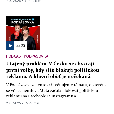
7. 8. 2026 ▪ 4 min. čtení
55:23
PODCAST PODPÁSOVKA
Utajený problém. V Česku se chystají
první volby, kdy sítě blokují politickou
reklamu. A hlavní oběť je nečekaná
V Podpásovce se tentokrát věnujeme tématu, o kterém
se vůbec nemluví. Meta začala blokovat politickou
reklamu na Facebooku a Instagramu a...
7. 8. 2026 ▪ 55:23 min.