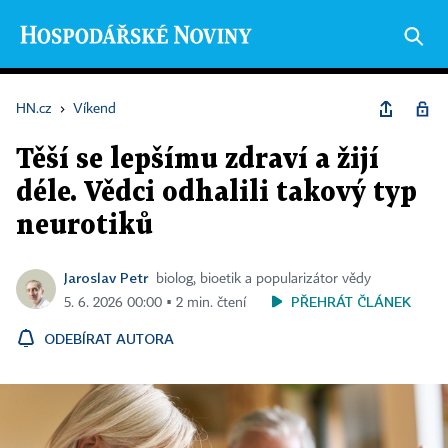
HN.cz
›
Víkend
Těší se lepšímu zdraví a žijí
déle. Vědci odhalili takový typ
neurotiků
Jaroslav Petr
biolog, bioetik a popularizátor vědy
PŘEHRÁT ČLÁNEK
5. 6. 2026 00:00 ▪ 2 min. čtení
ODEBÍRAT AUTORA