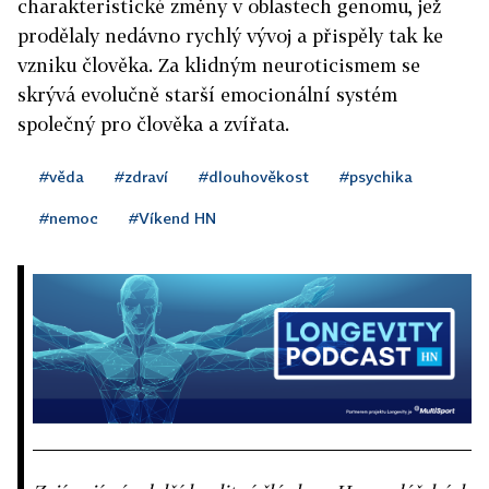
charakteristické změny v oblastech genomu, jež
prodělaly nedávno rychlý vývoj a přispěly tak ke
vzniku člověka. Za klidným neuroticismem se
skrývá evolučně starší emocionální systém
společný pro člověka a zvířata.
#věda
#zdraví
#dlouhověkost
#psychika
#nemoc
#Víkend HN