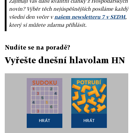
Zajímají vás další kvalitní články z Hospodářských
novin? Výběr těch nejúspěšnějších posíláme každý
všední den večer v
našem newsletteru 7 v SEDM
,
který si můžete zdarma přihlásit.
Nudíte se na poradě?
Vyřešte dnešní hlavolam HN
HRÁT
HRÁT