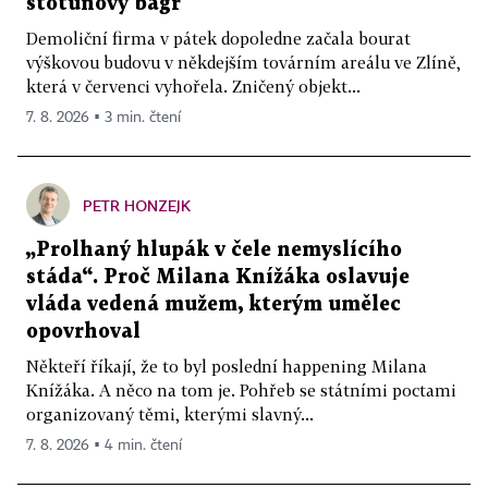
stotunový bagr
Demoliční firma v pátek dopoledne začala bourat
výškovou budovu v někdejším továrním areálu ve Zlíně,
která v červenci vyhořela. Zničený objekt...
7. 8. 2026 ▪ 3 min. čtení
PETR HONZEJK
„Prolhaný hlupák v čele nemyslícího
stáda“. Proč Milana Knížáka oslavuje
vláda vedená mužem, kterým umělec
opovrhoval
Někteří říkají, že to byl poslední happening Milana
Knížáka. A něco na tom je. Pohřeb se státními poctami
organizovaný těmi, kterými slavný...
7. 8. 2026 ▪ 4 min. čtení