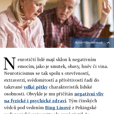
Autor ▪
Shutterstock
N
eurotičtí lidé mají sklon k negativním
emocím, jako je smutek, obavy, hněv či vina.
Neuroticismus se tak spolu s otevřeností,
extraverzí, svědomitostí a přívětivostí řadí do
takzvané
velké pětky
charakteristik lidské
osobnosti. Obvykle je mu přičítán
negativní vliv
na fyzické i psychické zdraví
. Tým čínských
vědců pod vedením
Bing Liuové
z Pekingské