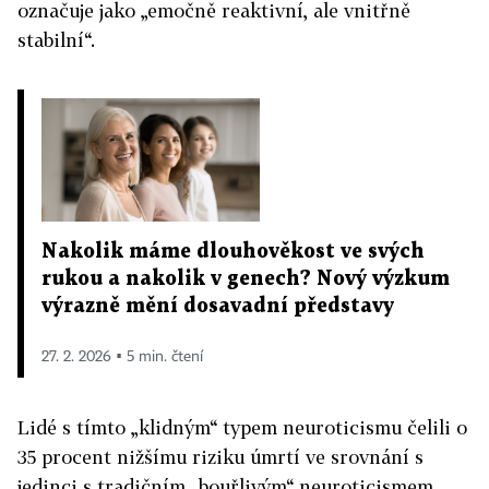
označuje jako „emočně reaktivní, ale vnitřně
stabilní“.
Nakolik máme dlouhověkost ve svých
rukou a nakolik v genech? Nový výzkum
výrazně mění dosavadní představy
27. 2. 2026 ▪ 5 min. čtení
Lidé s tímto „klidným“ typem neuroticismu čelili o
35 procent nižšímu riziku úmrtí ve srovnání s
jedinci s tradičním „bouřlivým“ neuroticismem.