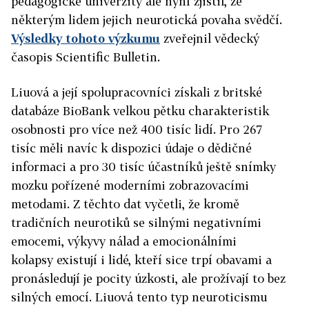
pedagogické univerzity ale nyní zjistil, že
některým lidem jejich neurotická povaha svědčí.
Výsledky tohoto výzkumu
zveřejnil vědecký
časopis Scientific Bulletin.
Liuová a její spolupracovníci získali z britské
databáze BioBank velkou pětku charakteristik
osobnosti pro více než 400 tisíc lidí. Pro 267
tisíc měli navíc k dispozici údaje o dědičné
informaci a pro 30 tisíc účastníků ještě snímky
mozku pořízené moderními zobrazovacími
metodami. Z těchto dat vyčetli, že kromě
tradičních neurotiků se silnými negativními
emocemi, výkyvy nálad a emocionálními
kolapsy existují i lidé, kteří sice trpí obavami a
pronásledují je pocity úzkosti, ale prožívají to bez
silných emocí. Liuová tento typ neuroticismu