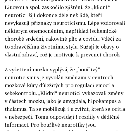
Liuovou a spol. zaskočilo zjištění, že „klidní“
neurotici žijí dokonce déle než lidé, kteří
nevykazují příznaky neuroticismu. Lépe vzdorovali
některým onemocněním, například ischemické
chorobě srdeční, rakovině plic a covidu. Vděčí za
to zdravějšímu životnímu stylu. Sužují je obavy o
vlastní zdraví, což je motivuje k prevenci chorob.
Z vyšetření mozku vyplývá, že „bouřlivý“
neuroticismus je vyvolán změnami v centrech
mozkové kůry důležitých pro regulaci emocí a
sebekontrolu. „Klidní“ neurotici vykazovali změny
v částech mozku, jako je amygdala, hipokampus a
thalamus. Ta se mobilizují i u zvířat, která se ocitla
v nebezpečí. Tomu odpovídají i rozdíly v dědičné
informaci. Pro bouřlivé neurotiky jsou