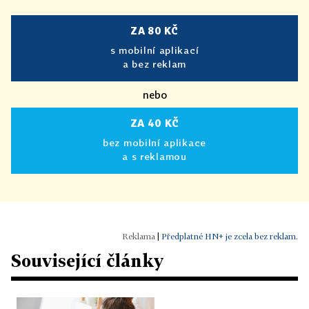
ZA 80 KČ
s mobilní aplikací
a bez reklam
nebo
ZA 40 KČ
bez mobilní aplikace
a s reklamou
|
Předplatné HN+ je zcela bez reklam.
Související články