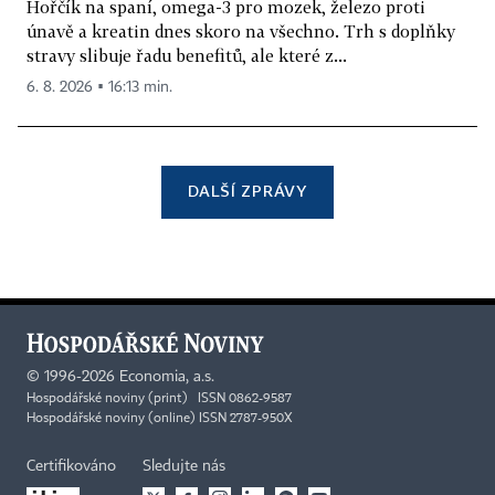
Hořčík na spaní, omega-3 pro mozek, železo proti
únavě a kreatin dnes skoro na všechno. Trh s doplňky
stravy slibuje řadu benefitů, ale které z...
6. 8. 2026 ▪ 16:13 min.
DALŠÍ ZPRÁVY
©
1996-2026
Economia, a.s.
Hospodářské noviny (print) ISSN 0862-9587
Hospodářské noviny (online) ISSN 2787-950X
Certifikováno
Sledujte nás