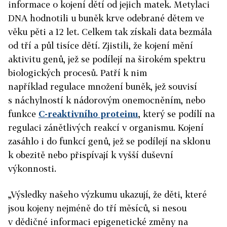
informace o kojení dětí od jejich matek. Metylaci
DNA hodnotili u buněk krve odebrané dětem ve
věku pěti a 12 let. Celkem tak získali data bezmála
od tří a půl tisíce dětí. Zjistili, že kojení mění
aktivitu genů, jež se podílejí na širokém spektru
biologických procesů. Patří k nim
například regulace množení buněk, jež souvisí
s náchylností k nádorovým onemocněním, nebo
funkce
C-reaktivního proteinu
, který se podílí na
regulaci zánětlivých reakcí v organismu. Kojení
zasáhlo i do funkcí genů, jež se podílejí na sklonu
k obezitě nebo přispívají k vyšší duševní
výkonnosti.
„Výsledky našeho výzkumu ukazují, že děti, které
jsou kojeny nejméně do tří měsíců, si nesou
v dědičné informaci epigenetické změny na