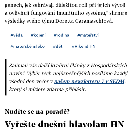
genech, jež sehrávají důležitou roli při jejich vývoji
a ovlivňují fungování imunitního systému,“ shrnuje
výsledky svého týmu Doretta Caramaschiová.
#věda
#kojení
#rodina
#mateřství
#mateřské mléko
#děti
#Víkend HN
Zajímají vás další kvalitní články z Hospodářských
novin? Výběr těch nejúspěšnějších posíláme každý
všední den večer v
našem newsletteru 7 v SEDM
,
který si můžete zdarma přihlásit.
Nudíte se na poradě?
Vyřešte dnešní hlavolam HN