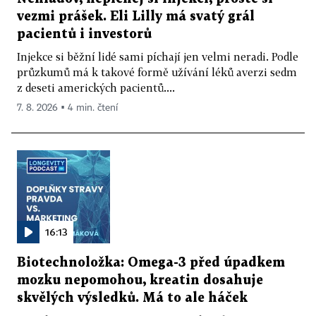
vezmi prášek. Eli Lilly má svatý grál
pacientů i investorů
Injekce si běžní lidé sami píchají jen velmi neradi. Podle
průzkumů má k takové formě užívání léků averzi sedm
z deseti amerických pacientů....
7. 8. 2026 ▪ 4 min. čtení
16:13
Biotechnoložka: Omega-3 před úpadkem
mozku nepomohou, kreatin dosahuje
skvělých výsledků. Má to ale háček