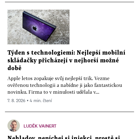
Týden s technologiemi: Nejlepší mobilní
skládačky přicházejí v nejhorší možné
době
Apple letos zopakuje svůj nejlepší trik. Vezme
ověřenou technologii a nabídne ji jako fantastickou
novinku. Firma to v minulosti udělala v...
7. 8. 2026 ▪ 4 min. čtení
LUDĚK VAINERT
Nehladov, nepíchej si injekci, prostě si