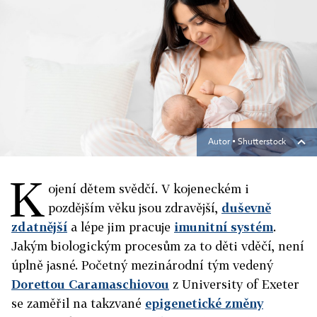
Autor ▪
Shutterstock
K
ojení dětem svědčí. V kojeneckém i
pozdějším věku jsou zdravější,
duševně
zdatnější
a lépe jim pracuje
imunitní systém
.
Jakým biologickým procesům za to děti vděčí, není
úplně jasné. Početný mezinárodní tým vedený
Dorettou Caramaschiovou
z University of Exeter
se zaměřil na takzvané
epigenetické změny