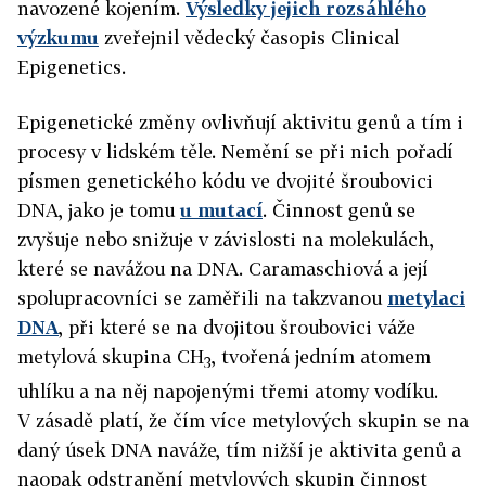
navozené kojením.
Výsledky jejich rozsáhlého
výzkumu
zveřejnil vědecký časopis Clinical
Epigenetics.
Epigenetické změny ovlivňují aktivitu genů a tím i
procesy v lidském těle. Nemění se při nich pořadí
písmen genetického kódu ve dvojité šroubovici
DNA, jako je tomu
u mutací
. Činnost genů se
zvyšuje nebo snižuje v závislosti na molekulách,
které se navážou na DNA. Caramaschiová a její
spolupracovníci se zaměřili na takzvanou
metylaci
DNA
, při které se na dvojitou šroubovici váže
metylová skupina CH
, tvořená jedním atomem
3
uhlíku a na něj napojenými třemi atomy vodíku.
V zásadě platí, že čím více metylových skupin se na
daný úsek DNA naváže, tím nižší je aktivita genů a
naopak odstranění metylových skupin činnost