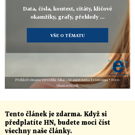
Data, čísla, kontext, citáty, klíčové
okamžiky, grafy, přehledy ...
VŠE O TÉMATU
Přehled tématu vytvořila Aika - AI asistentka Economia • Foto:
Shutterstock
Tento článek
je
zdarma. Když si
předplatíte HN, budete moci číst
všechny naše články
.