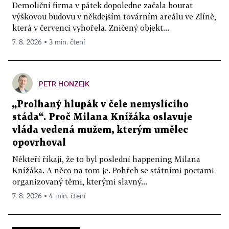
Demoliční firma v pátek dopoledne začala bourat
výškovou budovu v někdejším továrním areálu ve Zlíně,
která v červenci vyhořela. Zničený objekt...
7. 8. 2026 ▪ 3 min. čtení
PETR HONZEJK
„Prolhaný hlupák v čele nemyslícího
stáda“. Proč Milana Knížáka oslavuje
vláda vedená mužem, kterým umělec
opovrhoval
Někteří říkají, že to byl poslední happening Milana
Knížáka. A něco na tom je. Pohřeb se státními poctami
organizovaný těmi, kterými slavný...
7. 8. 2026 ▪ 4 min. čtení