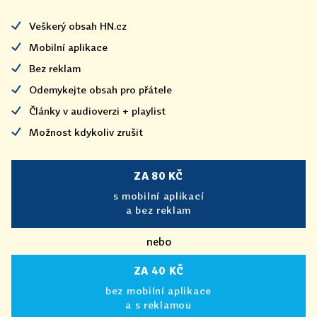
Veškerý obsah HN.cz
Mobilní aplikace
Bez reklam
Odemykejte obsah pro přátele
Články v audioverzi + playlist
Možnost kdykoliv zrušit
ZA 80 KČ
s mobilní aplikací
a bez reklam
nebo
ZA 40 KČ
bez mobilní aplikace
a s reklamou