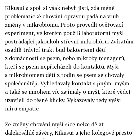
Kikusui a spol. si však nebyli jisti, zda méně
problematické chování opravdu padá na vrub
změny v mikrobiomu. Proto provedli ověřovací
experiment, ve kterém použili laboratorní myši
postrádající jakoukoli střevní mikroflóru. Zvířatům
osadili trávicí trakt buď bakteriemi dětí
z domácností se psem, nebo mikroby teenagerů,
kteří se psem nepřicházeli do kontaktu. Myši
s mikrobiomem dětí z rodin se psem se chovaly
společenštěji. Vyhledávaly kontakt s jinými myšmi
a také se mnohem víc zajímaly o myši, které vědci
uzavřeli do těsné klícky. Vykazovaly tedy vyšší
míru empatie.
Ze změny chování myší sice nelze dělat
dalekosáhlé závěry, Kikusui a jeho kolegové přesto