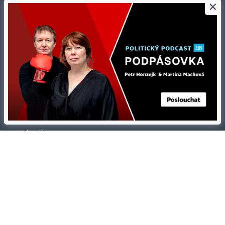
×
Tiráž redakce HN
Prohlášení o cookies
Economia
Nastavení soukromí
Kariéra v HN
Všeobecné smluvní podmínky
Ceník inzerce
Koupit / darovat předplatné
Eventy
Newslettery
RSS kanály
Autorská práva vykonává vydavatel. Bez písemného svolení vydavatele je
zakázáno jakékoli užití částí nebo celku díla, zejména rozmnožování a šíření
jakýmkoli způsobem, mechanickým nebo elektronickým, v českém nebo
jiném jazyce. Bez souhlasu vydavatele je zakázáno též rozmnožování
obsahu pro účely automatizované analýzy textů nebo dat
podle ustanovení § 39c autorského zákona.