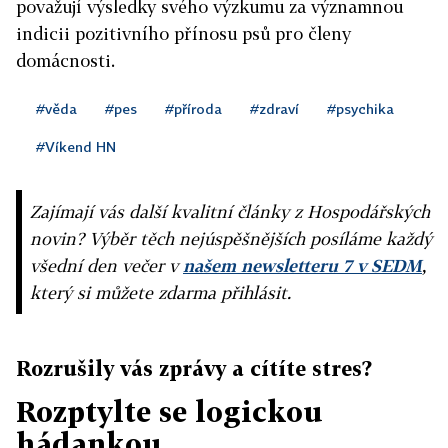
považují výsledky svého výzkumu za významnou
indicii pozitivního přínosu psů pro členy
domácnosti.
#věda
#pes
#příroda
#zdraví
#psychika
#Víkend HN
Zajímají vás další kvalitní články z Hospodářských
novin? Výběr těch nejúspěšnějších posíláme každý
všední den večer v
našem newsletteru 7 v SEDM
,
který si můžete zdarma přihlásit.
Rozrušily vás zprávy a cítíte stres?
Rozptylte se logickou
hádankou