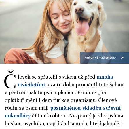
Autor ▪
Shutterstock
Č
lověk se spřátelil s vlkem už před
mnoha
tisíciletími
a za tu dobu proměnil tuto šelmu
v pestrou paletu psích plemen. Psi dnes „na
oplátku“ mění lidem funkce organismu. Členové
rodin se psem mají
pozměněnou skladbu střevní
mikroflóry
čili mikrobiom. Nesporný je vliv psů na
lidskou psychiku, například senioři, kteří jako děti