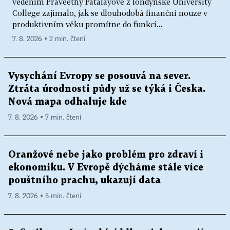
vedením Praveethy Patalayové z londýnské University
College zajímalo, jak se dlouhodobá finanční nouze v
produktivním věku promítne do funkcí...
7. 8. 2026 ▪ 2 min. čtení
Vysychání Evropy se posouvá na sever.
Ztráta úrodnosti půdy už se týká i Česka.
Nová mapa odhaluje kde
7. 8. 2026 ▪ 7 min. čtení
Oranžové nebe jako problém pro zdraví i
ekonomiku. V Evropě dýcháme stále více
pouštního prachu, ukazují data
7. 8. 2026 ▪ 5 min. čtení