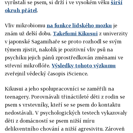
vyrůstali se psem, si drží i ve vysokém věku
širší
okruh přátel
.
Vliv mikrobiomu
na funkce lidského mozku
je
znám už delší dobu.
Takefumi Kikusui
z univerzity
v japonské Sagamihaře se proto rozhodl se svým
týmem zjistit, nakolik je pozitivní vliv psů na
psychiku jejich pánů zprostředkován změnami ve
střevní mikroflóře.
Výsledky tohoto výzkumu
zveřejnil vědecký časopis iScience.
Kikusui a jeho spolupracovníci se zaměřili na
teenagery. Porovnávali třináctileté děti z rodin se
psem s vrstevníky, kteří se se psem do kontaktu
nedostávali. V psychologických testech vykazovaly
děti z domácností se psem nižší míru
delikventního chování a nižší agresivitu. Zároveň