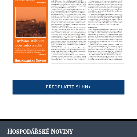
PŘEDPLAŤTE SI HN+